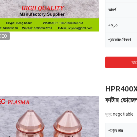
আদর্শ
درجه
DEO
প্যাকেজিং বিবরণ
ভাল
HPR400XD প
কাটার ডোজ
মূল্য:
negotiable
পণ্যের নাম