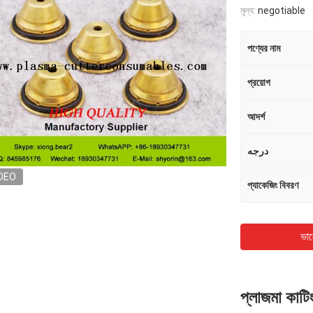
মূল্য:
negotiable
পণ্যের নাম
প্রয়োগ
আদর্শ
درجه
DEO
প্যাকেজিং বিবরণ
ভাল
প্লাজমা কাট