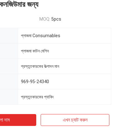
 কনজিউমার জন্য
MOQ:
5pcs
প্লাজমা Consumables
প্লাজমা কাটন মেশিন
প্রস্তুতকারকের উত্পাদন মান
969-95-24340
প্রস্তুতকারকের প্যাকিং
ো দাম
এখন চ্যাট করুন