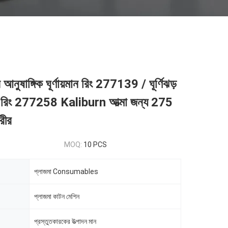
আনুষাঙ্গিক ঘূর্ণায়মান রিং 277139 / ঘূর্ণিঝড়
িং 277258 Kaliburn আত্মা জন্য 275
শরীর
MOQ:
10 PCS
প্লাজমা Consumables
প্লাজমা কাটন মেশিন
প্রস্তুতকারকের উত্পাদন মান