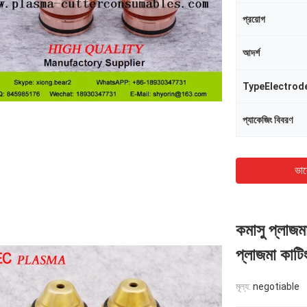
প্রয়োগ
আদর্শ
TypeElectrod
প্যাকেজিং বিবরণ
ভাল
কমাসু প্লাজ
প্লাজমা কাট
মূল্য:
negotiable