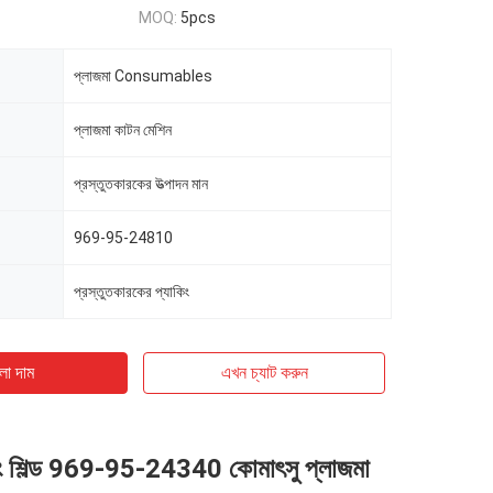
MOQ:
5pcs
প্লাজমা Consumables
প্লাজমা কাটন মেশিন
প্রস্তুতকারকের উত্পাদন মান
969-95-24810
প্রস্তুতকারকের প্যাকিং
ো দাম
এখন চ্যাট করুন
িং শিল্ড 969-95-24340 কোমাৎসু প্লাজমা