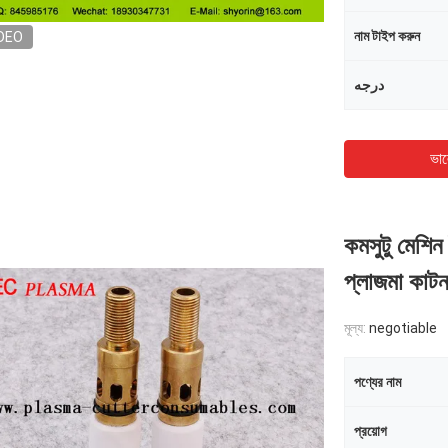
নাম টাইপ করুন
DEO
درجه
ভাল
কমসুটু মেশি
প্লাজমা কাটন
মূল্য:
negotiable
পণ্যের নাম
প্রয়োগ