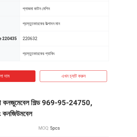
প্লাজমা কাটন মেশিন
প্রস্তুতকারকের উত্পাদন মান
e 220435
220632
প্রস্তুতকারকের প্যাকিং
ো দাম
এখন চ্যাট করুন
মা কনজুমেবেল শিল্ড 969-95-24750,
িং কনজিউমবেল
MOQ:
5pcs