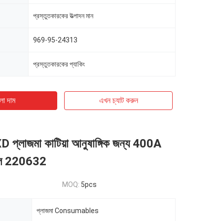
প্রস্তুতকারকের উত্পাদন মান
969-95-24313
প্রস্তুতকারকের প্যাকিং
ো দাম
এখন চ্যাট করুন
্লাজমা কাটিয়া আনুষাঙ্গিক জন্য 400A
েল 220632
MOQ:
5pcs
প্লাজমা Consumables