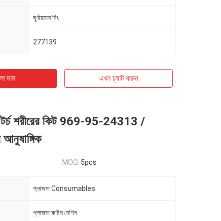
ঘূর্ণায়মান রিং
277139
ো দাম
এখন চ্যাট করুন
ন টর্চ শরীরের কিট 969-95-24313 /
 আনুষাঙ্গিক
MOQ:
5pcs
প্লাজমা Consumables
প্লাজমা কাটন মেশিন