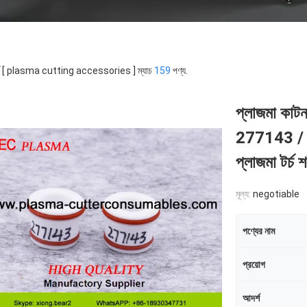
র্ড [ plasma cutting accessories ] ম্যাচ
159
পণ্য.
প্লাজমা কাটন 
277143 / র
প্লাজমা টর্চ 
মূল্য:
negotiable
পণ্যের নাম
প্রয়োগ
আদর্শ