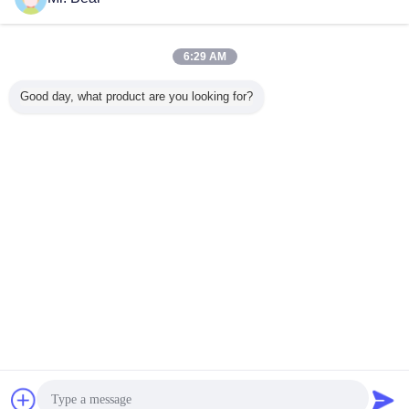
আমাদের সাথে
যোগাযোগ করুন
সেন্টার পাইপ 969-95-24360 কোমাটসু মেশিনের জন্য, কমাসু প্লাজমা
কাটার টর্চ যন্ত্রাংশ
6:29 AM
আমাদের সাথে
Good day, what product are you looking for?
যোগাযোগ করুন
1 / 3
ভাষা পরিবর্তন করুন
Bengali
বাড়ি
|
আমাদের সম্বন্ধে
|
আমাদের সাথে যোগাযোগ
|
সাইট ম্যাপ
|
Privacy Policy
ডেস্কটপ দেখুন
Copyright © 2016 - 2026 Shanghai Zhoubo welding & cutting technology
CO.,LTD..
All rights reserved.
চ্যাট
উদ্ধৃতির জন্য আবেদন