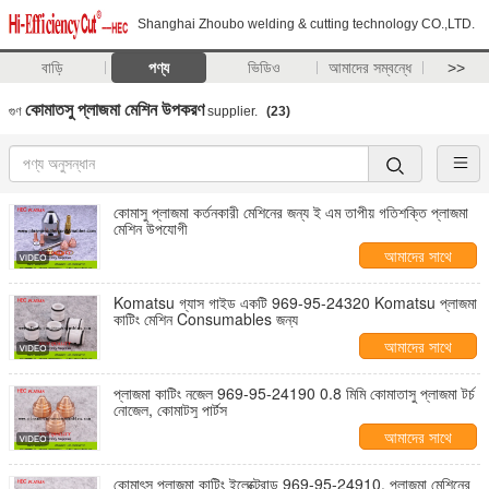
Shanghai Zhoubo welding & cutting technology CO.,LTD.
বাড়ি
পণ্য
ভিডিও
আমাদের সম্বন্ধে
>>
কোমাতসু প্লাজমা মেশিন উপকরণ
গুণ
supplier.
(23)
কোমাসু প্লাজমা কর্তনকারী মেশিনের জন্য ই এম তাপীয় গতিশক্তি প্লাজমা
মেশিন উপযোগী
আমাদের সাথে
যোগাযোগ করুন
Komatsu গ্যাস গাইড একটি 969-95-24320 Komatsu প্লাজমা
কাটিং মেশিন Consumables জন্য
আমাদের সাথে
যোগাযোগ করুন
প্লাজমা কাটিং নজেল 969-95-24190 0.8 মিমি কোমাতাসু প্লাজমা টর্চ
নোজেল, কোমাটসু পার্টস
আমাদের সাথে
যোগাযোগ করুন
কোমাৎসু প্লাজমা কাটিং ইলেক্ট্রোড 969-95-24910, প্লাজমা মেশিনের