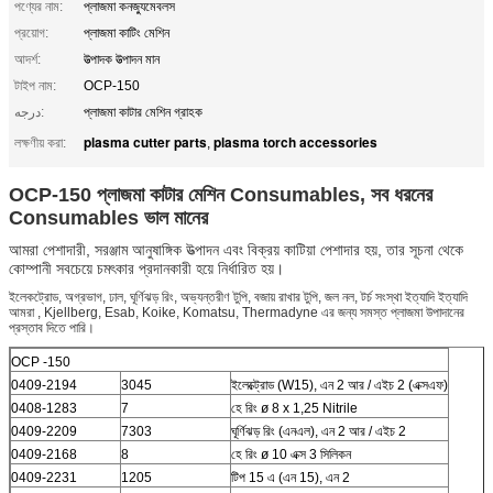
পণ্যের নাম:
প্লাজমা কনজ্যুমেবলস
প্রয়োগ:
প্লাজমা কাটিং মেশিন
আদর্শ:
উত্পাদক উত্পাদন মান
টাইপ নাম:
OCP-150
درجه:
প্লাজমা কাটার মেশিন গ্রাহক
plasma cutter parts
plasma torch accessories
লক্ষণীয় করা:
,
OCP-150 প্লাজমা কাটার মেশিন Consumables, সব ধরনের
Consumables ভাল মানের
আমরা পেশাদারী, সরঞ্জাম আনুষাঙ্গিক উত্পাদন এবং বিক্রয় কাটিয়া পেশাদার হয়, তার সূচনা থেকে
কোম্পানী সবচেয়ে চমৎকার প্রদানকারী হয়ে নির্ধারিত হয়।
ইলেকট্রোড, অগ্রভাগ, ঢাল, ঘূর্ণিঝড় রিং, অভ্যন্তরীণ টুপি, বজায় রাখার টুপি, জল নল, টর্চ সংস্থা ইত্যাদি ইত্যাদি
আমরা , Kjellberg, Esab, Koike, Komatsu, Thermadyne এর জন্য সমস্ত প্লাজমা উপাদানের
প্রস্তাব দিতে পারি।
OCP -150
0409-2194
3045
ইলেক্ট্রোড (W15), এন 2 আর / এইচ 2 (এক্সএফ)
0408-1283
7
হে রিং ø 8 x 1,25 Nitrile
0409-2209
7303
ঘূর্ণিঝড় রিং (এনএল), এন 2 আর / এইচ 2
0409-2168
8
হে রিং ø 10 এক্স 3 সিলিকন
0409-2231
1205
টিপ 15 এ (এন 15), এন 2