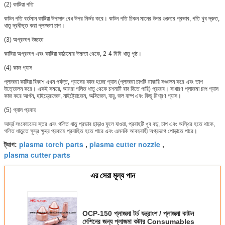
(2) কাটিয়া গতি
কাটন গতি বর্তমান কাটিয়া উপাদান বেধ উপর নির্ভর করে।
কাটন গতি চিকন মানের উপর গুরুতর প্রভাব, গতি খুব দ্রুত,
ধাতু দ্রবীভূত করা প্লাজমা চাপ।
(3) অগ্রভাগ উচ্চতা
কাটিয়া অগ্রভাগ এবং কাটিয়া কাঠামোর উচ্চতা থেকে, 2-4 মিমি ধাতু পৃষ্ঠ।
(4) কাজ গ্যাস
প্লাজমা কাটিয়া বিকাশ এখন পর্যন্ত, গ্যাসের কাজ হচ্ছে গ্যাস (প্লাজমা চাপটি মাঝারি সঞ্চালন করে এবং তাপ
উত্তোলন করে। একই সময়ে, আমরা গলিত ধাতু থেকে চশমাটি বাদ দিতে পারি) প্রভাব।
সাধারণ প্লাজমা চাপ গ্যাস
কাজ করে আর্গন, হাইড্রোজেন, নাইট্রোজেন, অক্সিজেন, বায়ু, জল বাষ্প এবং কিছু মিশ্রণ গ্যাস।
(5) গ্যাস প্রবাহ
আর্দ্র সংকোচনের স্তর এবং গলিত ধাতু প্রভাব ছাড়াও ফুলে যাওয়া, প্রবাহটি খুব বড়, চাপ এবং অস্থির হতে থাকে,
গলিত ধাতুতে ক্ষুদ্র ক্ষুদ্র প্রবাহে প্রবাহিত হতে পারে এবং এমনকি আবহবাহী অগ্রভাগ পোড়াতে পারে।
plasma torch parts
plasma cutter nozzle
ট্যাগ:
,
,
plasma cutter parts
এর সেরা মূল্য পান
OCP-150 প্লাজমা টর্চ যন্ত্রাংশ / প্লাজমা কাটন
মেশিনের জন্য প্লাজমা কটার Consumables