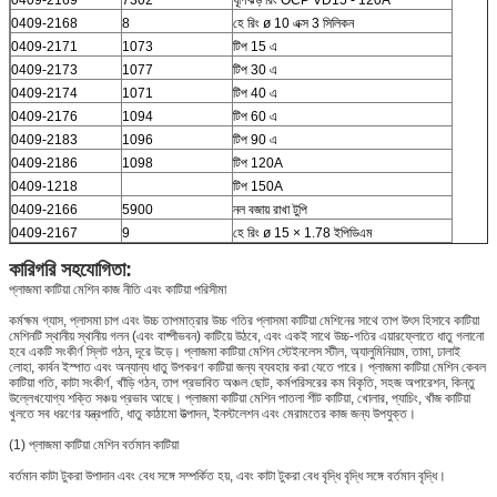
0409-2168
8
হে রিং ø 10 এক্স 3 সিলিকন
0409-2171
1073
টিপ 15 এ
0409-2173
1077
টিপ 30 এ
0409-2174
1071
টিপ 40 এ
0409-2176
1094
টিপ 60 এ
0409-2183
1096
টিপ 90 এ
0409-2186
1098
টিপ 120A
0409-1218
টিপ 150A
0409-2166
5900
নল বজায় রাখা টুপি
0409-2167
9
হে রিং ø 15 × 1.78 ইপিডিএম
কারিগরি সহযোগিতা:
প্লাজমা কাটিয়া মেশিন কাজ নীতি এবং কাটিয়া পরিসীমা
কর্মক্ষম গ্যাস, প্লাসমা চাপ এবং উচ্চ তাপমাত্রার উচ্চ গতির প্লাসমা কাটিয়া মেশিনের সাথে তাপ উৎস হিসাবে কাটিয়া
মেশিনটি স্থানীয় স্থানীয় গলন (এবং বাষ্পীভবন) কাটিয়ে উঠবে, এবং একই সাথে উচ্চ-গতির এয়ারফ্লোতে ধাতু গলানো
হবে একটি সংকীর্ণ স্লিট গঠন, দূরে উড়ে।
প্লাজমা কাটিয়া মেশিন স্টেইনলেস স্টীল, অ্যালুমিনিয়াম, তামা, ঢালাই
লোহা, কার্বন ইস্পাত এবং অন্যান্য ধাতু উপকরণ কাটিয়া জন্য ব্যবহার করা যেতে পারে।
প্লাজমা কাটিয়া মেশিন কেবল
কাটিয়া গতি, কাটা সংকীর্ণ, খাঁড়ি গঠন, তাপ প্রভাবিত অঞ্চল ছোট, কর্মপরিসরের কম বিকৃতি, সহজ অপারেশন, কিন্তু
উল্লেখযোগ্য শক্তি সঞ্চয় প্রভাব আছে।
প্লাজমা কাটিয়া মেশিন পাতলা শীট কাটিয়া, খোলার, প্যাচিং, খাঁজ কাটিয়া
খুলতে সব ধরণের যন্ত্রপাতি, ধাতু কাঠামো উত্পাদন, ইনস্টলেশন এবং মেরামতের কাজ জন্য উপযুক্ত।
(1) প্লাজমা কাটিয়া মেশিন বর্তমান কাটিয়া
বর্তমান কাটা টুকরা উপাদান এবং বেধ সঙ্গে সম্পর্কিত হয়, এবং কাটা টুকরা বেধ বৃদ্ধি বৃদ্ধি সঙ্গে বর্তমান বৃদ্ধি।