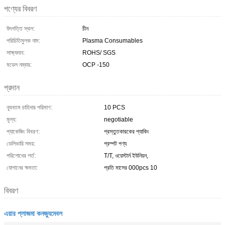
পণ্যের বিবরণ
উৎপত্তি স্থল:
চীন
পরিচিতিমুলক নাম:
Plasma Consumables
সাক্ষ্যদান:
ROHS/ SGS
মডেল নম্বার:
OCP -150
প্রদান
ন্যূনতম চাহিদার পরিমাণ:
10 PCS
মূল্য:
negotiable
প্যাকেজিং বিবরণ:
প্রস্তুতকারকের প্যাকিং
ডেলিভারি সময়:
প্রম্পট পণ্য
পরিশোধের শর্ত:
T/T, ওয়েস্টার্ন ইউনিয়ন,
যোগানের ক্ষমতা:
প্রতি মাসের 000pcs 10
বিবরণ
এয়ার প্লাজমা কনজ্যুমেবল