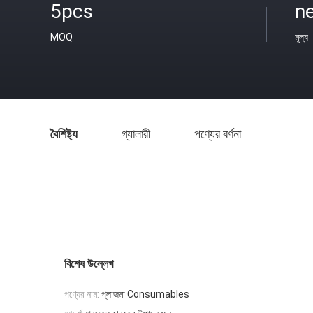
5pcs
ne
MOQ
মূল্য
বৈশিষ্ট্য
গ্যালারী
পণ্যের বর্ণনা
বিশেষ উল্লেখ
পণ্যের নাম:
প্লাজমা Consumables