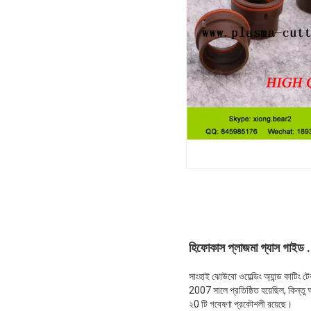
হিফোকাস প্লাজমা গ্যাস গাইড 
সাংহাই ঝোউবো ওয়েল্ডিং অ্যান্ড কাটিং 
2007 সালে প্রতিষ্ঠিত হয়েছিল, কিন্ত
২0 টি গবেষণা প্রকৌশলী রয়েছে।