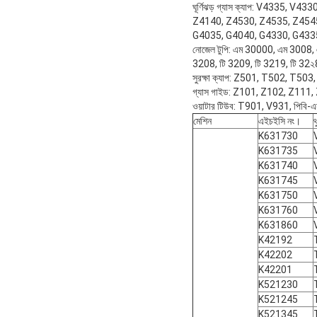
ঘূর্ণিঝড় গ্যাস ক্যাপ: V4335
Z4140, Z4530, Z4535, Z4545
G4035, G4040, G4330, G433
নোজেল টুপি: এম 30000, এম 3008,
3208, টি 3209, টি 3219, টি 
সুরক্ষা ক্যাপ: Z501, T502, T
গ্যাস গাইড: Z101, Z102, Z11
ওয়াটার টিউব: T901, V931, পিবি
মেশিন
এইচইসি নং।
থ
K631730
K631735
K631740
K631745
K631750
K631760
K631860
K42192
K42202
K42201
K521230
K521245
K521345