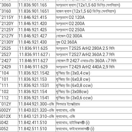
T3060
11.836.901.165
অগ্রভাগ ক্যাপ (12x1,5 60 ডিগ্রি সেলসিয়াস)
T3160
11.836.901.1651
নজেল ক্যাপ (12x1,5 60 ডিগ্রি সেলসিয়াস)
T2115Y
11.846.921.415
অগ্রভাগ O2 120A
T2120Y
11.846.921.420
অগ্রভাগ O2 200A
T2125Y
11.846.921.425
অগ্রভাগ O2 250A
T2127Y
11.846.921.427
নোজেল O2 300A
T2130Y
11.846.921.430
নুজ O2 360A
T2525
.11.836.911.625
অগ্রভাগ T2525 ArH2 280A 2.5 মিমি
T2527
.11.836.911.627।
অগ্রভাগ T2527 ArH2 360A 2.7 মিমি
T2427
.11.846.911.627
নোজেল টি 2427 এআরএইচ 360A ২7 মিমি
T2429
.11.846.911.629
অগ্রভাগ T2429 ArH2 440A 2,9 মিমি
T104
11.836.921.1542
ঘূর্ণিঝড় রিং (3x0,4 cw)
T101
11.836.921.153
ঘূর্ণিঝড় রিং (6x0,8 cw)
T111
11.836.921.1531
ঘূর্ণিঝড় রিং (6x0,8 ccw)
T102
11.836.921.154
ঘূর্ণিঝড় রিং (3x08cw)
T112
11.836.921.1541
ঘূর্ণিঝড় রিং (3x0,6 ccw)
T012Y
11.844.921.300-এজি
সিলভার ইলেক্ট্রোড
S002Y
11.843.021.320-এজি
ক্যাথোড, এজি
S012X
11.843.121.310-এজি
ক্যাথোড, এজি
S042
11.842.411.510
ক্যাথোড, হাইফিনক্স® (i)
S052
11.842.511.510
ক্যাথোড, ফাইনফোকাস® (i)