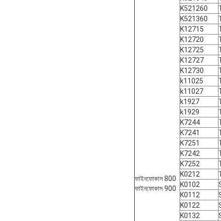
K521260
K521360
K12715
K12720
K12725
K12727
K12730
k11025
k11027
k1927
k1929
K7244
K7241
K7251
K7242
K7252
K0212
ফাইনফোকাস 800
K0102
ফাইনফোকাস 900
K0112
K0122
K0132