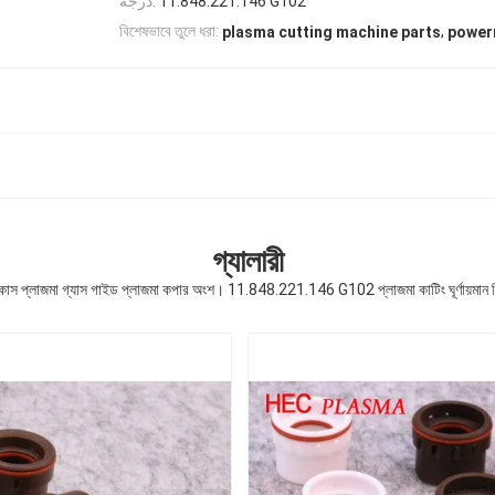
درجه:
11.848.221.146 G102
,
বিশেষভাবে তুলে ধরা:
plasma cutting machine parts
power
গ্যালারী
াস প্লাজমা গ্যাস গাইড প্লাজমা কপার অংশ। 11.848.221.146 G102 প্লাজমা কাটিং ঘূর্ণায়মান র