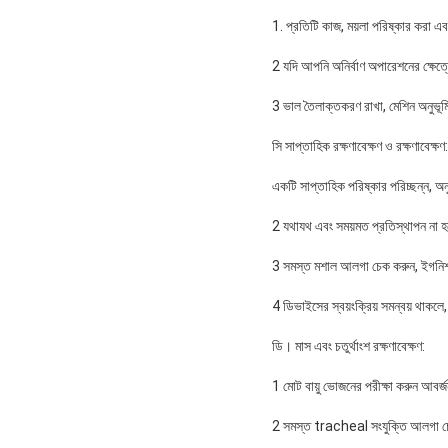
1. প্রতিটি কাজ, ময়লা পরিষ্কার করা এব
2 যদি আপনি অনির্বাণ অপারেশনের ক্ষেত্রে
3 ভাল তৈলাক্তকরণ রাখা, মেশিন অনুভূমি
সি সাপ্তাহিক রক্ষণাবেক্ষণ ও রক্ষণাবেক্ষণ:
একটি সাপ্তাহিক পরিষ্কার পরিচ্ছন্ন, অনু
2 যথাযথ এবং সময়মত প্রতিস্থাপন না হ
3 সমস্ত মশাল আলগা চেক করুন, ইগনিশন 
4 ডিভাইসের স্বয়ংক্রিয় সমন্বয় থাকল
ডি। মাস এবং চতুর্থাংশ রক্ষণাবেক্ষণ:
1 মোট বায়ু ভোজনের পরীক্ষা করুন আবর
2 সমস্ত tracheal সংযুক্তি আলগা চেক