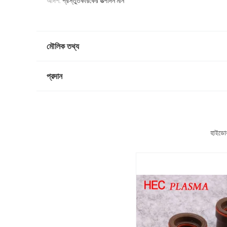
আদর্শ:
প্রস্তুতকারকের উত্পাদন মান
মৌলিক তথ্য
প্রদান
হাইডোক