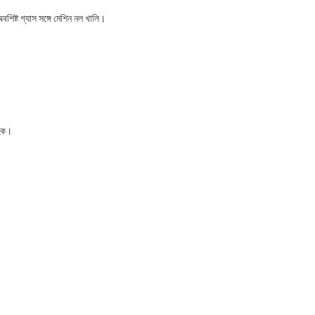
বশিষ্ট গ্যাস সঙ্গে মেশিন নল খালি।
হিক।