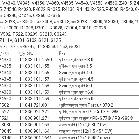
, V4330, V4340, V4345, V4350, V4360, V4535, V4540, V4550, V4560, Z4015, 
, Z4540, R4020, R4022, R4025, R4130, R4140, R4525, R4530, R4540, G
5, G4340, G4345, G4350, G4355
 এম 3028, এস 30000, এস 3008, এস 3018, এস 3028, টি 3000, টি 3030, টি 3045, টি 
32২8, র 30000, R3008, R3018, R3028, G3004, G3018, G3028
503, V502, T522, G3209, G3219, G3249
1, Z111A, G101, G102, G121, G125
-এস 75, পিবি-এস 46/47, .11.842.601.152, জি 931
ুম নং।
সুত্র নেই.
বিবরণ
V4330
11.833.101.1550
ঘূর্ণায়মান গ্যাস ক্যাপ 3.0
V4335
11.833.101.155
ঘূর্ণিঝড় গ্যাস ক্যাপ 3.5
V4340
11.833.101.156
Swirl গ্যাস ক্যাপ 4.0
V4345
11.833.101.157
ঘূর্ণায়মান গ্যাস ক্যাপ 4.5
V4350
11.833.101.158
Swirl গ্যাস ক্যাপ 5.0
V4360
11.833.101.159
ঘূর্ণায়মান গ্যাস ক্যাপ 6.0
V4560
11.833.111.159
ঘূর্ণায়মান গ্যাস ক্যাপ 6.0
T502
11.841.721.081
প্রতিরক্ষামূলক ক্যাপ Percut 370.2
T522
11.836.921.271
ঘূর্ণিঝড় গ্যাস নোজেল PerCut 370.2®
T521
11.836.901.271
ঘূর্ণায়মান গ্যাস অগ্রভাগ PB-S77® / PB-S80®
T3030
11.836.901.163
নজেল ক্যাপ (12x1,5 30 ° Cw)
T3045
11.836.901.164
অগ্রভাগ ক্যাপ (12x1,5 45 ° CW)
T3145
11.836.901.1641
নজেল ক্যাপ (12x1,5 45 ° ccw)