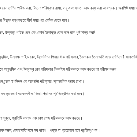
ং রেল মেশিন গাইড করা, বিছানা পরিষ্কার রাখা, বায়ু এবং ক্ষমতা কাজ বন্ধ করা আবশ্যক। অবশিষ্ট সময় অ
 বিদ্যুৎ বন্ধ করতে দীর্ঘ সময় ধরে মেশিন ছেড়ে যান।
ক, উল্লম্ব গাইড রেল এবং কোন তৈলাক্ত তেল সঙ্গে রাক পৃষ্ঠ মান্য করা!
ভূমিক, উল্লম্ব গাইড রেল, ট্রান্সমিশন গিয়ার র্যাক পরিস্কার, তৈলাক্ত তৈল ভর্তি জন্য মেশিনে 1 সাপ্তা
লে অনুভূমিক এবং উল্লম্ব রেল পরিষ্কার ডিভাইস সঠিকভাবে কাজ করছে তা পরীক্ষা করুন।
বন্দুক ইগনিশন এর আবর্জনা পরিষ্কার, স্বাভাবিক বজায় রাখা।
ে, সনাক্তকরণ সংবেদনশীল, কিনা প্রোবের প্রতিস্থাপন করা হবে।
্জনা মুক্ত, প্রতিটি ভালভ এবং চাপ গেজ সঠিকভাবে কাজ করছে।
 করুন, কোন ক্ষতি সঙ্গে সব পাইপ। শক্ত বা প্রয়োজন হলে প্রতিস্থাপন।