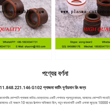
পণ্যের বর্ণনা
.11.848.221.146 G102 প্লাজমা কাটিং ঘূর্ণায়মান রিং জন্য
টেকনোলজি কোম্পানি প্লাজমা কাটার ভোক্তাদের একটি পেশাদার প্রস্তুতকারক, আমাদের কোম্পানি সাংহাই সি
ু আমাদের এই অঞ্চলে 10 বছরের উত্পাদন অভিজ্ঞতা ছিল, নতুন কারখানাটি একটি এলাকা জুড়েছে 10000 ব