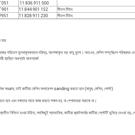
T051
.11.836.911.500
T901
11.844.901.152
শীতল টিউব
V951
11.828.911.230
শীতল টিউব
 যায়
ের পরিবেশ তুলনামূলকভাবে দরিদ্র, অপেক্ষাকৃত বড় ধাতু ধুলো। অতএব, মেশিন সম্পূর্ণরূপে পরিষ্কার এবং
 দায়ী ব্যক্তি অবশ্যই আবশ্যক!
নিক সরঞ্জাম, তাই কাটিয়া মেশিন অপারেশন sanding করতে হবে (মানুষ, মেশিন, পোস্ট)
যেতে হবে এবং দক্ষতার সাথে কাজ করতে সক্ষম হন, অ পেশাদাররা সরানো না।
তীত নিশ্চিত হওয়া উচিত, সবকিছুই স্বাভাবিক, কাটিয়া প্ল্যাটফর্মের কাটিয়া প্লেটটি ডুবিয়ে দেওয়া হয়,