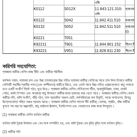
এজি
K0112
S012X
11.843.121.310-
ক্যাথোড,
এজি
K0122
S042
11.842.411.510
ক্যাথোড, 
K0132
S052
11.842.511.510
ক্যাথোড
(i)
K0221
T051
K92211
T901
11.844.901.152
শীতল টিউ
K93221
V951
11.828.911.230
শীতল টিউ
কারিগরি সহযোগিতা:
প্লাজমা কাটিয়া মেশিন কাজ নীতি এবং কাটিয়া পরিসীমা
কর্মক্ষম গ্যাস, প্লাসমা চাপ এবং উচ্চ তাপমাত্রার উচ্চ গতির প্লাসমা কাটিয়া মেশিনের সাথে তাপ উৎস হিসাবে কাটিয়া
মেশিনটি স্থানীয় স্থানীয় গলন (এবং বাষ্পীভবন) কাটিয়ে উঠবে, এবং একই সাথে উচ্চ-গতির এয়ারফ্লোতে ধাতু গলানো
হবে একটি সংকীর্ণ স্লিট গঠন, দূরে উড়ে। প্লাজমা কাটিয়া মেশিন স্টেইনলেস স্টীল, অ্যালুমিনিয়াম, তামা, ঢালাই
লোহা, কার্বন ইস্পাত এবং অন্যান্য ধাতু উপকরণ কাটিয়া জন্য ব্যবহার করা যেতে পারে। প্লাজমা কাটিয়া মেশিন কেবল
কাটিয়া গতি, কাটা সংকীর্ণ, খাঁড়ি গঠন, তাপ প্রভাবিত অঞ্চল ছোট, কর্মপরিসরের কম বিকৃতি, সহজ অপারেশন, কিন্তু
উল্লেখযোগ্য শক্তি সঞ্চয় প্রভাব আছে। প্লাজমা কাটিয়া মেশিন পাতলা শীট কাটিয়া, খোলার, প্যাচিং, খাঁজ কাটিয়া
খুলতে সব ধরণের যন্ত্রপাতি, ধাতু কাঠামো উত্পাদন, ইনস্টলেশন এবং মেরামতের কাজ জন্য উপযুক্ত।
(1) প্লাজমা কাটিয়া মেশিন বর্তমান কাটিয়া
বর্তমান কাটা টুকরা উপাদান এবং বেধ সঙ্গে সম্পর্কিত হয়, এবং কাটা টুকরা বেধ বৃদ্ধি বৃদ্ধি সঙ্গে বর্তমান বৃদ্ধি।
(2) কাটিয়া গতি