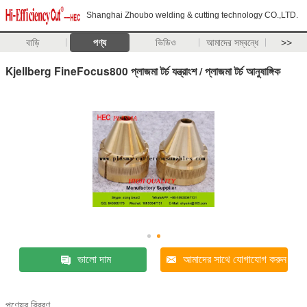
Shanghai Zhoubo welding & cutting technology CO.,LTD.
বাড়ি
পণ্য
ভিডিও
আমাদের সম্বন্ধে
>>
Kjellberg FineFocus800 প্লাজমা টর্চ যন্ত্রাংশ / প্লাজমা টর্চ আনুষাঙ্গিক
ভালো দাম
আমাদের সাথে যোগাযোগ করুন
পণ্যের বিবরণ