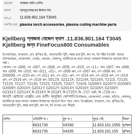
প্রয়োগ:
প্লাজমা কাটন মেশিন
আদর্শ:
প্রস্তুতকারকের উত্পাদন মান
درجه:
11.836.901.164 T3045
plasma torch accessories
plasma cutting machine parts
লক্ষণীয় করা:
,
Kjellberg প্লাজমা নোজেল ক্যাপ .11.836.901.164 T3045
Kjellberg জন্য FineFocus800 Consumables
ইলেকট্রোড, অগ্রভাগ, ঢাল, ঘূর্ণিঝড় রিং, অভ্যন্তরীণ টুপি, বজায় রাখা টুপি, জল নল, টর্চ শরীর ইত্যাদি: আমরা
হাইপারথারম, কেজেলবার্গ, এস্যাব, কোয়েক, কোমাৎসু, থার্মমিডেনের জন্য সমস্ত প্লাজমা উপাদানের প্রস্তাব দিতে
পারি।
নোজেল: এম ২006, এম ২007, এম ২008, এম ২009, এম ২010, এম ২11২, আর ২007, আর ২008,
আর ২009, আর ২010, আর ২011, ২01২, এস ২006 এক্স, এস ২007 এক্স, এস ২008 এক্স, এস
200009, এস ২010 এক্স, এস ২011 এক্স, এস ২01২ এক্স, এস ২014 এক্স, এস ২016 এক্স, এস ২514
এক্স, এস 2516 এক্স, এস ২518 এক্স, S012X, S2112X, S2114X, S2116X, T2115, T2120,
T2125, T2127, T2130, T2523, T2525, T2427, T2429, G2006Y, G2207Y, G2008Y,
G2009Y, G2010Y, G2011Y, G2012Y, G2014Y, G2016Y, G2326Y, G2330Y,
G2331Y, G2514Y, জি 2516Y, জি 2518Y, জি 2725Y, জি ২727 ওয়াই, জি ২729 ওয়।
সাংহাই ঝোউবো ওয়েল্ডিং এবং কাটিং প্রযুক্তি কোম্পানি
হিপ্টারথম, কেজেলবার্গ, এস্যাব, কাইকে, কোমাৎসু,
থার্মেডিনের জন্য সমস্ত প্লাজমা উপাদানের প্রস্তাব দিতে পারে যেমন: ইলেক্ট্রোড, অগ্রভাগ, ঢাল, ঘূর্ণিঝড় রিং,
অভ্যন্তরীণ টুপি, বজায় রাখা টুপি, জল নল, টর্চ সংস্থা এবং শীঘ্রই.
মেশিন
এইচইসি নং।
থুম নং।
সুত্র নেই.
বিবরণ
K631730
V4330
11.833.101.1550
ঘূর্ণায়মা
K631735
V4335
11.833.101.155
ঘূর্ণিঝড় 