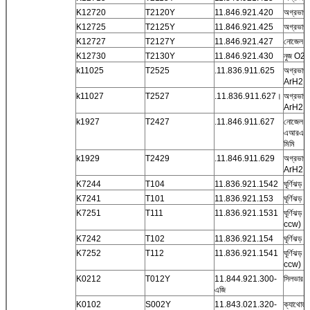
K12720
T2120Y
11.846.921.420
অগ্রভা
K12725
T2125Y
11.846.921.425
অগ্রভা
K12727
T2127Y
11.846.921.427
নোজেল 
K12730
T2130Y
11.846.921.430
নুজ O2
k11025
T2525
.11.836.911.625
অগ্রভা
ArH2 2
k11027
T2527
.11.836.911.627।
অগ্রভা
ArH2 3
k1927
T2427
.11.846.911.627
নোজেল ট
এআরএইচ
মিমি
k1929
T2429
.11.846.911.629
অগ্রভা
ArH2 4
K7244
T104
11.836.921.1542
ঘূর্ণিঝড়
K7241
T101
11.836.921.153
ঘূর্ণিঝড়
K7251
T111
11.836.921.1531
ঘূর্ণিঝড়
ccw)
K7242
T102
11.836.921.154
ঘূর্ণিঝড
K7252
T112
11.836.921.1541
ঘূর্ণিঝড়
ccw)
K0212
T012Y
11.844.921.300-
সিলভার ইল
এজি
K0102
S002Y
11.843.021.320-
ক্যাথোড,