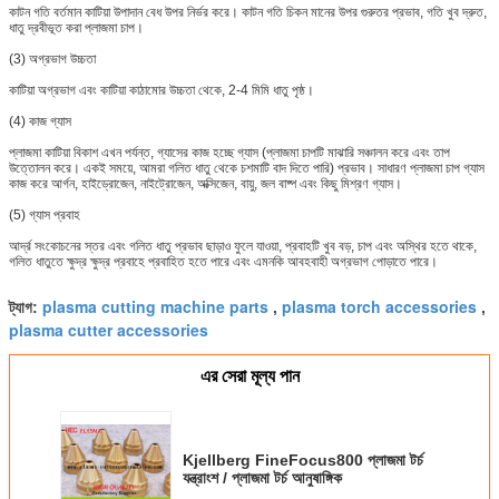
কাটন গতি বর্তমান কাটিয়া উপাদান বেধ উপর নির্ভর করে। কাটন গতি চিকন মানের উপর গুরুতর প্রভাব, গতি খুব দ্রুত,
ধাতু দ্রবীভূত করা প্লাজমা চাপ।
(3) অগ্রভাগ উচ্চতা
কাটিয়া অগ্রভাগ এবং কাটিয়া কাঠামোর উচ্চতা থেকে, 2-4 মিমি ধাতু পৃষ্ঠ।
(4) কাজ গ্যাস
প্লাজমা কাটিয়া বিকাশ এখন পর্যন্ত, গ্যাসের কাজ হচ্ছে গ্যাস (প্লাজমা চাপটি মাঝারি সঞ্চালন করে এবং তাপ
উত্তোলন করে। একই সময়ে, আমরা গলিত ধাতু থেকে চশমাটি বাদ দিতে পারি) প্রভাব। সাধারণ প্লাজমা চাপ গ্যাস
কাজ করে আর্গন, হাইড্রোজেন, নাইট্রোজেন, অক্সিজেন, বায়ু, জল বাষ্প এবং কিছু মিশ্রণ গ্যাস।
(5) গ্যাস প্রবাহ
আর্দ্র সংকোচনের স্তর এবং গলিত ধাতু প্রভাব ছাড়াও ফুলে যাওয়া, প্রবাহটি খুব বড়, চাপ এবং অস্থির হতে থাকে,
গলিত ধাতুতে ক্ষুদ্র ক্ষুদ্র প্রবাহে প্রবাহিত হতে পারে এবং এমনকি আবহবাহী অগ্রভাগ পোড়াতে পারে।
plasma cutting machine parts
plasma torch accessories
ট্যাগ:
,
,
plasma cutter accessories
এর সেরা মূল্য পান
Kjellberg FineFocus800 প্লাজমা টর্চ
যন্ত্রাংশ / প্লাজমা টর্চ আনুষাঙ্গিক