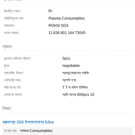
উৎপত্তি স্থল:
চীন
পরিচিতিমুলক নাম:
Plasma Consumables
সাক্ষ্যদান:
ROHS/ SGS
মডেল নম্বার:
11.836.901.164 T3045
প্রদান
ন্যূনতম চাহিদার পরিমাণ:
5pcs
মূল্য:
negotiable
প্যাকেজিং বিবরণ:
প্রস্তুতকারকের প্যাকিং
ডেলিভারি সময়:
প্রম্পট পণ্য
পরিশোধের শর্ত:
T T বা পশ্চিম ইউনিয়ন
যোগানের ক্ষমতা:
প্রতি মাসের 000pcs 10
বিবরণ
ম্যাক্সপ্রো 200 উপভোগযোগ্য bles
পণ্যের নাম:
প্লাজমা Consumables