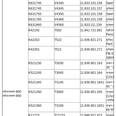
K631740
V4340
11.833.101.156
Swirl গ্
K631745
V4345
11.833.101.157
ঘূর্ণায়মা
K631750
V4350
11.833.101.158
Swirl গ্
K631760
V4360
11.833.101.159
ঘূর্ণায়মা
K631860
V4560
11.833.111.159
ঘূর্ণায়মা
K42192
T502
11.841.721.081
প্রতিরক্ষ
Percut
K42202
T522
11.836.921.271
ঘূর্ণিঝড় 
PerCut
K42201
T521
11.836.901.271
ঘূর্ণায়মা
PB-S77
S80®
K521230
T3030
11.836.901.163
নজেল ক্
30 ° C
K521245
T3045
11.836.901.164
অগ্রভাগ 
(12x1,
K521345
T3145
11.836.901.1641
নজেল ক্
45 ° c
ফাইনফোকাস 800
K521260
T3060
11.836.901.165
অগ্রভাগ 
ফাইনফোকাস 900
(12x1,5
সেলসিয়াস
K521360
T3160
11.836.901.1651
নজেল ক্
60 ডিগ্রি
K12715
T2115Y
11.846.921.415
অগ্রভা