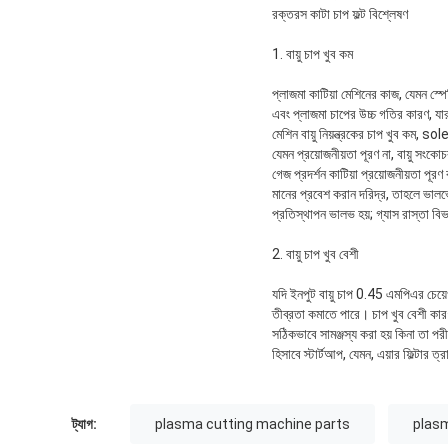
রক্তরস কাটা চাপ ফল্ট বিশ্লেষণ
1. বায়ু চাপ খুব কম
প্লাজমা কাটিয়া মেশিনের কাজ, যেমন স্পেস
এবং প্লাজমা চাপের উচ্চ গতির কারণ, যার 
মেশিন বায়ু নিয়ন্ত্রকের চাপ খুব কম, s
যেমন প্রয়োজনীয়তা পূরণ না, বায়ু সংকোচ
গেজ প্রদর্শন কাটিয়া প্রয়োজনীয়তা পূর
মানের প্রবেশ করান দরিদ্র, তাহলে ভালভে
প্রতিস্থাপন ভালভ হয়; গ্যাস রাস্তা বিভা
2. বায়ু চাপ খুব বেশী
যদি ইনপুট বায়ু চাপ 0.45 এমপিএর চেয়
তীব্রতা কমাতে পারে। চাপ খুব বেশী কারণ, ক
সঠিকভাবে সামঞ্জস্য করা হয় কিনা তা পরীক
হিসাবে স্টার্টআপ, যেমন, এয়ার ফিল্টার ত
ট্যাগ:
plasma cutting machine parts
plas