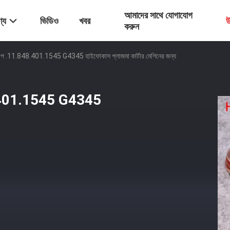
আমাদের সাথে যোগাযোগ
্য
ভিডিও
খবর
উ
করুন
্যাপ .11.848.401.1545 G4345 হাইফোকাস প্লাজমা কার্টার মেশিনের জন্য
48.401.1545 G4345