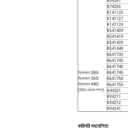
K04261
K74255
K141125
K141127
K141129
K541409
K541419
K541429
K541449
K641735
K641745
K641740
হিফোকাস 280i
K641745
হিফোকাস 360i
K641750
হিফোকাস 440i
K641755
(মরিচা রোধক স্পাত)
K44201
K94211
K94212
K94241
কারিগরি সহযোগিতা: