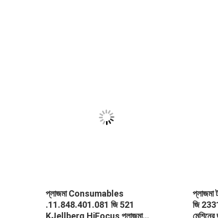
প্লাজমা Consumables
প্লাজমা
.11.848.401.081 জি 521
জি 2331 
াটার
KJellberg HiFocus প্লাজমা
মেশিনের 