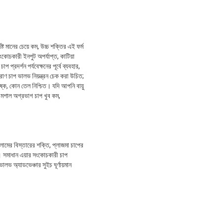
্ট মানের চেয়ে কম, উচ্চ শক্তির এই ফর্ম
ংকোচকারী ইনপুট অপর্যাপ্ত, কাটিয়া
্রদর্শন পর্যবেক্ষনের পূর্বে ব্যবহার,
ত্রাণ চাপ ভালভ নিয়ন্ত্রন চেক করা উচিত;
শুষ্ক, কোন তেল নিশ্চিত। যদি আপনি বায়ু
, মশাল অগ্রভাগ চাপ খুব কম,
লামের বিস্তারের শক্তি, প্লাজমা চাপের
্থতা। সমাধান এয়ার সংকোচকারী চাপ
ালভ অ্যাডভেঞ্চার সুইচ ঘূর্ণায়মান