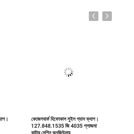
VID
্যাপ।
কেজেলবার্ফ হিফোকাস সুইল গ্যাস ক্যাপ।
কেজেলব
127.848.1535 জি 4035 প্লাজমা
কেজেলবা
কাটার মেশিন কনজিউমার
.11.