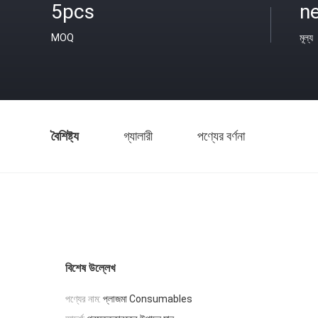
5pcs
ne
MOQ
মূল্য
বৈশিষ্ট্য
গ্যালারী
পণ্যের বর্ণনা
বিশেষ উল্লেখ
পণ্যের নাম:
প্লাজমা Consumables