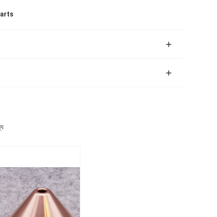
arts
্য