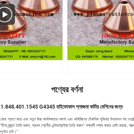
পণ্যের বর্ণনা
 .11.848.401.1545 G4345 হাইফোকাস প্লাজমা কার্টার মেশিনের জন্য
োড গ্রহণ করে এবং নতুন উচ্চ কার্যক্ষমতার নকশা এবং অবিচ্ছিন্ন টেকনিক সুবিধার উদ্ভাবন সহ ওয়েল্ডি
না ব্র্যান্ড তৈরি করুন, প্রথম শ্রেণীর এন্টারপ্রাইজ তৈরি করুন" লক্ষ্যটি লক্ষ্য করার চেষ্টা করছে, আ
িপূর্ণতা চাই।"