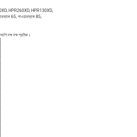
00, HPR400XD, HPR260XD, HPR130XD,
যাক 65, পাওয়ারম্যাক 85,
 আশি দক্ষ দক্ষ শ্রমিক।