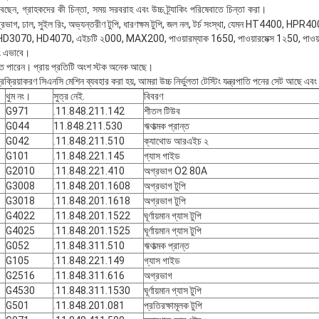
বছেন, গ্রাহকদের কী চিন্তা, সময় সরবরাহ এবং উচ্চ ট্র্যাকিং পরিষেবাতে চিন্তা করা।
গ্রভাগ, ঢাল, সুইল রিং, অভ্যন্তরীণ টুপি, ধারণক্ষম টুপি, জল নল, টর্চ সংস্থা, যেমন HT44
, HD4070, এইচটি ২000, MAX200, পাওয়ারম্যাক 1650, পাওয়ারমেক্স 1২50, পাওয়ারম্
বং এভাবে।
রতে পারেন। প্রায় প্রতিটি অংশ স্টক অনেক আছে।
রক্রিয়াকরণ সিএনসি মেশিন ব্যবহার করা হয়, আমরা উচ্চ নির্ভুলতা টেস্টিং যন্ত্রপাতি পনের সেট আছে এবং
থুম নং।
সুত্র নেই.
বিবরণ
G971
.11.848.211.142
শীতল টিউব
G044
11.848.211.530
ঋণাত্মক প্রান্ত
G042
.11.848.211.510
ক্যাথোড আরএইচ ২
G101
.11.848.221.145
গ্যাস গাইড
G2010
.11.848.221.410
অগ্রভাগ O2 80A
G3008
.11.848.201.1608
অগ্রভাগ টুপি
G3018
.11.848.201.1618
অগ্রভাগ টুপি
G4022
.11.848.201.1522
ঘূর্ণায়মান গ্যাস টুপি
G4025
.11.848.201.1525
ঘূর্ণায়মান গ্যাস টুপি
G052
.11.848.311.510
ঋণাত্মক প্রান্ত
G105
.11.848.221.149
গ্যাস গাইড
G2516
.11.848.311.616
অগ্রভাগ
G4530
.11.848.311.1530
ঘূর্ণায়মান গ্যাস টুপি
G501
.11.848.201.081
প্রতিরক্ষামূলক টুপি