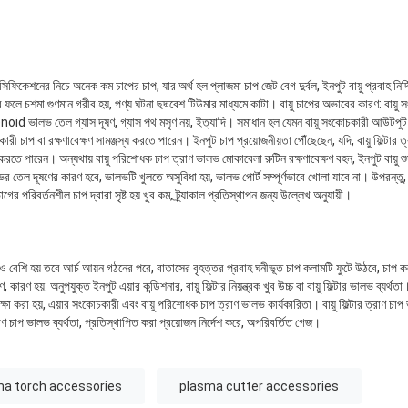
িফিকেশনের নিচে অনেক কম চাপের চাপ, যার অর্থ হল প্লাজমা চাপ জেট বেগ দুর্বল, ইনপুট বায়ু প্রবাহ নির্দিষ
ফলে চশমা গুণমান গরীব হয়, পণ্য ঘটনা ছদ্মবেশ টিউমার মাধ্যমে কাটা। বায়ু চাপের অভাবের কারণ: বায়ু স
olenoid ভালভ তেল গ্যাস দূষণ, গ্যাস পথ মসৃণ নয়, ইত্যাদি। সমাধান হল যেমন বায়ু সংকোচকারী আউটপুট চাপ প
কারী চাপ বা রক্ষণাবেক্ষণ সামঞ্জস্য করতে পারেন। ইনপুট চাপ প্রয়োজনীয়তা পৌঁছেছেন, যদি, বায়ু ফিল্টার 
ণ করতে পারেন। অন্যথায় বায়ু পরিশোধক চাপ ত্রাণ ভালভ মোকাবেলা রুটিন রক্ষণাবেক্ষণ বহন, ইনপুট বায়ু 
র তেল দূষণের কারণ হবে, ভালভটি খুলতে অসুবিধা হয়, ভালভ পোর্ট সম্পূর্ণভাবে খোলা যাবে না। উপরন্তু
গের পরিবর্তনশীল চাপ দ্বারা সৃষ্ট হয় খুব কম, ট্র্যাকাল প্রতিস্থাপন জন্য উল্লেখ অনুযায়ী।
েও বেশি হয় তবে আর্চ আয়ন গঠনের পরে, বাতাসের বৃহত্তর প্রবাহ ঘনীভূত চাপ কলামটি ফুটে উঠবে, চাপ ক
ারণ হয়: অনুপযুক্ত ইনপুট এয়ার কন্ডিশনার, বায়ু ফিল্টার নিয়ন্ত্রক খুব উচ্চ বা বায়ু ফিল্টার ভালভ ব্যর
্ষা করা হয়, এয়ার সংকোচকারী এবং বায়ু পরিশোধক চাপ ত্রাণ ভালভ কার্যকারিতা। বায়ু ফিল্টার ত্রাণ চাপ ভ
্রাণ চাপ ভালভ ব্যর্থতা, প্রতিস্থাপিত করা প্রয়োজন নির্দেশ করে, অপরিবর্তিত গেজ।
ma torch accessories
plasma cutter accessories