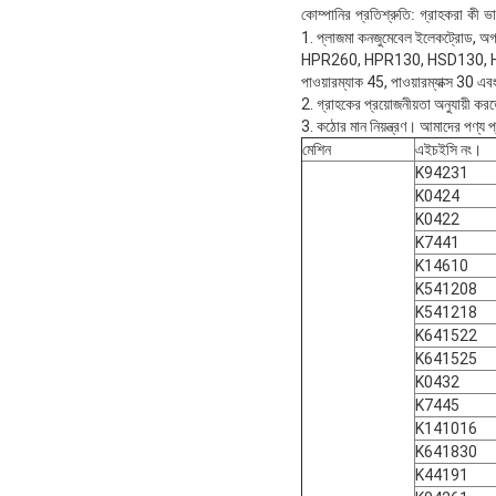
কোম্পানির প্রতিশ্রুতি: গ্রাহকরা কী ভা
1. প্লাজমা কনজুমেবেল ইলেকট্রোড, অ
HPR260, HPR130, HSD130, HD3070
পাওয়ারম্যাক 45, পাওয়ারম্যাক্স 30 এ
2. গ্রাহকের প্রয়োজনীয়তা অনুযায়ী ক
3. কঠোর মান নিয়ন্ত্রণ। আমাদের পণ্য প্
মেশিন
এইচইসি নং।
K94231
K0424
K0422
K7441
K14610
K541208
K541218
K641522
K641525
K0432
K7445
K141016
K641830
K44191