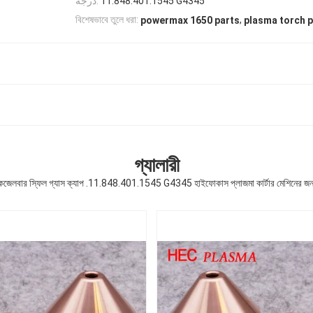
درجه:
11.848.401.1545 G4345
,
বিশেষভাবে তুলে ধরা:
powermax 1650 parts
plasma torch p
গ্যালারী
েজেলবার স্ফিল গ্যাস ক্যাপ .11.848.401.1545 G4345 হাইফোকাস প্লাজমা কার্টার মেশিনের জন