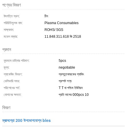
পণ্যের বিবরণ
উৎপত্তি স্থল:
চীন
পরিচিতিমুলক নাম:
Plasma Consumables
সাক্ষ্যদান:
ROHS/ SGS
মডেল নম্বার:
11.848.311.618 জি 2518
প্রদান
ন্যূনতম চাহিদার পরিমাণ:
5pcs
মূল্য:
negotiable
প্যাকেজিং বিবরণ:
প্রস্তুতকারকের প্যাকিং
ডেলিভারি সময়:
প্রম্পট পণ্য
পরিশোধের শর্ত:
T T বা পশ্চিম ইউনিয়ন
যোগানের ক্ষমতা:
প্রতি মাসের 000pcs 10
বিবরণ
ম্যাক্সপ্রো 200 উপভোগযোগ্য bles