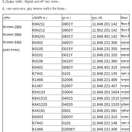
5.Outer প্যাকিং: স্ট্যান্ডার্ড এক্সপোর্ট শক্ত কাগজ।
6. কোন প্রশ্ন থাকে, pls আমাদের অবহিত বিনা দ্বিধায়।
মেশিন
এইচইসি নং।
থুম নং।
সুত্র নেই.
বিবরণ
K94211
G901Y
.11.848.201.142
শীতল টিউ
হিফোকাস 280i
K94212
G902Y
.11.852.201.142
শীতল টিউ
হিফোকাস 360i
K94241
G931Y
.11.848.401.142
শীতল টিউ
হিফোকাস 440i
K0402
G002Y
.11.848.221.300
ক্যাথোড 
K0105
G015Y
.11.848.231.350
ক্যাথোড 
(কার্বন ইস্পাত)
K0101
G011Y
.11.848.231.320
ক্যাথোড 
K0106
G016Y
.11.848.231.360
ক্যাথোড 
K0402
G092Y
.11.848.401.310
ক্যাথোড 
K7441
G101
.11.848.221.145
গ্যাস গাই
K1466
G2006
.11.848.221.406
অগ্রভা
K1467
G2007
.11.848.221.407
অগ্রভা
K54124
G3004
.11.848.201.1604
অগ্রভাগ ট
K641515
G4015
.11.848.201.1515
ঘূর্ণায়মান 
K641220
G4020
.11.848.201.1520
ঘূর্ণায়মান 
K44191
G501
.11.848.201.081
প্রতিরক্ষা
K0403
G003Y
.11.848.221.310
গথোড-ও
K7442
G102
.11.848.221.146
গ্যাস গাই
K1466
G2006Y
.11.848.221.406
অগ্রভাগ