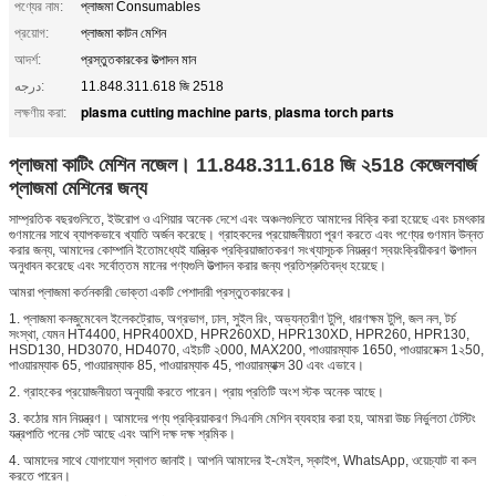
পণ্যের নাম:
প্লাজমা Consumables
প্রয়োগ:
প্লাজমা কাটন মেশিন
আদর্শ:
প্রস্তুতকারকের উত্পাদন মান
درجه:
11.848.311.618 জি 2518
plasma cutting machine parts
plasma torch parts
লক্ষণীয় করা:
,
প্লাজমা কাটিং মেশিন নজেল। 11.848.311.618 জি ২518 কেজেলবার্জ
প্লাজমা মেশিনের জন্য
সাম্প্রতিক বছরগুলিতে, ইউরোপ ও এশিয়ার অনেক দেশে এবং অঞ্চলগুলিতে আমাদের বিক্রি করা হয়েছে এবং চমৎকার
গুণমানের সাথে ব্যাপকভাবে খ্যাতি অর্জন করেছে। গ্রাহকদের প্রয়োজনীয়তা পূরণ করতে এবং পণ্যের গুণমান উন্নত
করার জন্য, আমাদের কোম্পানি ইতোমধ্যেই যান্ত্রিক প্রক্রিয়াজাতকরণ সংখ্যাসূচক নিয়ন্ত্রণ স্বয়ংক্রিয়ীকরণ উত্পাদন
অনুধাবন করেছে এবং সর্বোত্তম মানের পণ্যগুলি উত্পাদন করার জন্য প্রতিশ্রুতিবদ্ধ হয়েছে।
আমরা প্লাজমা কর্তনকারী ভোক্তা একটি পেশাদারী প্রস্তুতকারকের।
1. প্লাজমা কনজুমেবেল ইলেকট্রোড, অগ্রভাগ, ঢাল, সুইল রিং, অভ্যন্তরীণ টুপি, ধারণক্ষম টুপি, জল নল, টর্চ
সংস্থা, যেমন HT4400, HPR400XD, HPR260XD, HPR130XD, HPR260, HPR130,
HSD130, HD3070, HD4070, এইচটি ২000, MAX200, পাওয়ারম্যাক 1650, পাওয়ারমেক্স 1২50,
পাওয়ারম্যাক 65, পাওয়ারম্যাক 85, পাওয়ারম্যাক 45, পাওয়ারম্যাক্স 30 এবং এভাবে।
2. গ্রাহকের প্রয়োজনীয়তা অনুযায়ী করতে পারেন। প্রায় প্রতিটি অংশ স্টক অনেক আছে।
3. কঠোর মান নিয়ন্ত্রণ। আমাদের পণ্য প্রক্রিয়াকরণ সিএনসি মেশিন ব্যবহার করা হয়, আমরা উচ্চ নির্ভুলতা টেস্টিং
যন্ত্রপাতি পনের সেট আছে এবং আশি দক্ষ দক্ষ শ্রমিক।
4. আমাদের সাথে যোগাযোগ স্বাগত জানাই। আপনি আমাদের ই-মেইল, স্কাইপ, WhatsApp, ওয়েচ্যাট বা কল
করতে পারেন।