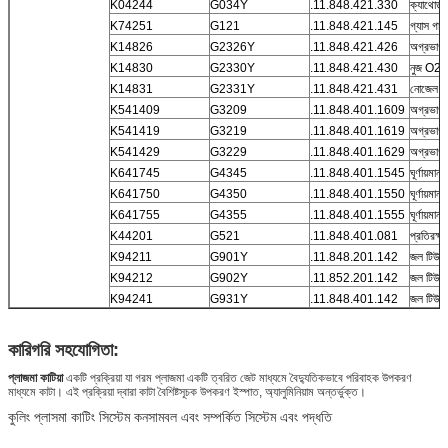
K04244
G034Y
.11.848.421.330
ক্যাথোড 
K74251
G121
.11.848.421.145
গ্যাস গাই
K14826
G2326Y
.11.848.421.426
অগ্রভা
K14830
G2330Y
.11.848.421.430
নুজ O2
K14831
G2331Y
.11.848.421.431
নোজেল 
K541409
G3209
.11.848.401.1609
অগ্রভাগ ট
K541419
G3219
.11.848.401.1619
অগ্রভাগ ট
K541429
G3229
.11.848.401.1629
অগ্রভাগ ট
K641745
G4345
.11.848.401.1545
ঘূর্ণায়মান 
K641750
G4350
.11.848.401.1550
ঘূর্ণায়মান 
K641755
G4355
.11.848.401.1555
ঘূর্ণায়মান 
K44201
G521
.11.848.401.081
প্রতিরক্ষা
K94211
G901Y
.11.848.201.142
জল টিউব
K94212
G902Y
.11.852.201.142
জল টিউব
K94241
G931Y
.11.848.401.142
জল টিউব
কারিগরি সহযোগিতা:
প্লাজমা কাটিয়া
একটি প্রক্রিয়া যা গরম প্লাজমা একটি ত্বরিত জেট মাধ্যমে বৈদ্যুতিকভাবে পরিবাহক উপকরণ
মাধ্যমে কাটা। এই প্রক্রিয়া দ্বারা কাটা বৈশিষ্টসূচক উপকরণ ইস্পাত, অ্যালুমিনিয়াম অন্তর্ভুক্ত।
কুলিং প্লাসমা কাটিং সিস্টেম কনসামবল এবং সম্পর্কিত সিস্টেম এবং পদ্ধতি