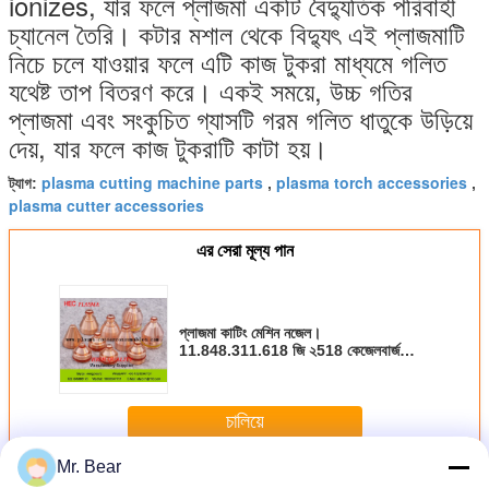
ionizes, যার ফলে প্লাজমা একটি বৈদ্যুতিক পরিবাহী
চ্যানেল তৈরি। কটার মশাল থেকে বিদ্যুৎ এই প্লাজমাটি
নিচে চলে যাওয়ার ফলে এটি কাজ টুকরা মাধ্যমে গলিত
যথেষ্ট তাপ বিতরণ করে। একই সময়ে, উচ্চ গতির
প্লাজমা এবং সংকুচিত গ্যাসটি গরম গলিত ধাতুকে উড়িয়ে
দেয়, যার ফলে কাজ টুকরাটি কাটা হয়।
plasma cutting machine parts
plasma torch accessories
ট্যাগ:
,
,
plasma cutter accessories
এর সেরা মূল্য পান
প্লাজমা কাটিং মেশিন নজেল।
11.848.311.618 জি ২518 কেজেলবার্জ
প্লাজমা মেশিনের জন্য
চালিয়ে
Mr. Bear
ম্যাক্সপ্রো 200 উপভোগযোগ্য bles
অধিক