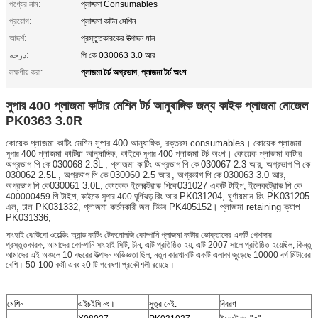
পণ্যের নাম:
প্লাজমা Consumables
প্রয়োগ:
প্লাজমা কাটন মেশিন
আদর্শ:
প্রস্তুতকারকের উত্পাদন মান
درجه:
পি কে 030063 3.0 আর
প্লাজমা টর্চ অগ্রভাগ
প্লাজমা টর্চ অংশ
লক্ষণীয় করা:
,
সুপার 400 প্লাজমা কাটার মেশিন টর্চ আনুষাঙ্গিক জন্য কাইক প্লাজমা নোজেল
PK0363 3.0R
কোয়েক প্লাজমা কাটিং মেশিন সুপার 400 আনুষাঙ্গিক, রক্তরস consumables।
কোয়েক প্লাজমা
সুপার 400
প্লাজমা কাটিয়া আনুষাঙ্গিক, কাইকে
সুপার 400
প্লাজমা টর্চ অংশ।
কোয়েক প্লাজমা কাটার
অগ্রভাগ পি কে
030068 2.3L
, প্লাজমা কাটিং অগ্রভাগ
পি কে
030067 2.3 আর, অগ্রভাগ
পি কে
030062 2.5L
, অগ্রভাগ
পি কে
030060 2.5 আর
, অগ্রভাগ
পি কে
030063 3.0 আর,
অগ্রভাগ
পি কে030061 3.0L,
কোকেক ইলেক্ট্রোড পিকে031027 একটি টাইপ,
ইলেকট্রোড
পি কে
400000459
পি টাইপ,
কাইকে
সুপার 400
ঘূর্ণিঝড়
রিং আর PK031204, ঘূর্ণায়মান রিং PK031205
এল, ঢাল PK031332, প্লাজমা কর্তনকারী জল টিউব PK405152।
প্লাজমা retaining ক্যাপ
PK031336,
সাংহাই ঝোউবো ওয়েল্ডিং অ্যান্ড কাটিং টেকনোলজি কোম্পানি প্লাজমা কাটার ভোক্তাদের একটি পেশাদার
প্রস্তুতকারক, আমাদের কোম্পানি সাংহাই সিটি, চীন, এটি প্রতিষ্ঠিত হয়, এটি 2007 সালে প্রতিষ্ঠিত হয়েছিল, কিন্তু
আমাদের এই অঞ্চলে 10 বছরের উত্পাদন অভিজ্ঞতা ছিল, নতুন কারখানাটি একটি এলাকা জুড়েছে 10000 বর্গ মিটারের
বেশি। 50-100 কর্মী এবং ২0 টি গবেষণা প্রকৌশলী রয়েছে।
মেশিন
এইচইসি নং।
সুত্র নেই.
বিবরণ