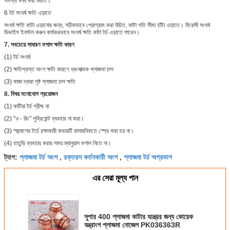
সমস্যা বন্ধ করা উচিত।
6 টর্চ সংঘর্ষ ক্ষতি এড়াতে
সংঘর্ষ ক্ষতি কাটা এড়ানোর জন্য, সঠিকভাবে প্রোগ্রাম করা উচিত, কাটা গতি সীমা হাঁটা এড়াতে। বিরোধী সংঘর্ষ
ডিভাইস ইনস্টল করুন কার্যকরভাবে সংঘর্ষ ক্ষতি কাটা টর্চ এড়াতে পারেন।
7. সবচেয়ে সাধারণ মশাল ক্ষতি কারণ
(1) টর্চ সংঘর্ষ
(2) ক্ষতিগ্রস্ত অংশ ক্ষতি কারণে ধ্বংসাত্মক প্লাজমা চাপ
(3) মাজা দ্বারা সৃষ্ট প্লাজমা চাপ ক্ষতি
8. বিষয় মনোযোগ প্রয়োজন
(1) কাটিয়া টর্চ গ্রীষ্ম না
(2) "ও - রিং" লুব্রিকেন্ট ব্যবহার না করা।
(3) স্প্ল্যাশের টর্চে রক্ষাকারী কভারটি রাসায়নিকতে স্প্রে করা হয় না।
(4) হাতুড়ি ব্যবহার করার সময় ম্যানুয়াল মশাল নিতে না।
প্লাজমা টর্চ অংশ
রক্তরস কর্তনকারী অংশ
প্লাজমা টর্চ অগ্রভাগ
ট্যাগ:
,
,
এর সেরা মূল্য পান
সুপার 400 প্লাজমা কাটার যন্ত্রের জন্য কোয়েক
যন্ত্রাংশ প্লাজমা নোজেল PK036363R