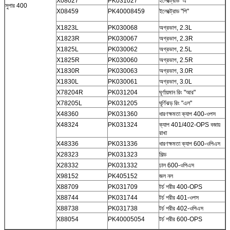
X08027
PK031027
ইলেক্ট্রোড "এ"
সুপার 400
X08459
PK40008459
ইলেক্ট্রোড "পি"
X1823L
PK030068
অগ্রভাগ, 2.3L
X1823R
PK030067
অগ্রভাগ, 2.3R
X1825L
PK030062
অগ্রভাগ, 2.5L
X1825R
PK030060
অগ্রভাগ, 2.5R
X1830R
PK030063
অগ্রভাগ, 3.0R
X1830L
PK030061
অগ্রভাগ, 3.0L
X78204R
PK031204
ঘূর্ণায়মান রিং "আর"
X78205L
PK031205
ঘূর্ণিঝড় রিং "এল"
X48360
PK031360
ধারণক্ষমতা ক্যাপ 400-ওপস
X48324
PK031324
ক্যাপ 401/402-OPS বজায়
রাখা
X48336
PK031336
ধারণক্ষমতা ক্যাপ 600-ওপিএস
X28323
PK031323
শিল্ড
X28332
PK031332
ঢাল 600-ওপিএস
X98152
PK405152
জল নল
X88709
PK031709
টর্চ শরীর 400-OPS
X88744
PK031744
টর্চ শরীর 401-ওপস
X88738
PK031738
টর্চ শরীর 402-ওপিএস
X88054
PK40005054
টর্চ শরীর 600-OPS