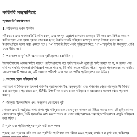
কারিগরি সহযোগিতা:
প্লাজমা টর্চ রক্ষণাবেক্ষণ
1. সঠিকভাবে মশাল ইনস্টল
সঠিকভাবে এবং সাবধানে টর্চ ইনস্টল করুন, এবং সমস্ত যন্ত্রাংশ ভালভাবে একত্রে ফিট করে এবং নিশ্চিত করে যে
কাটিয়া গ্যাস এবং গ্যাস প্রবাহ রক্ষা করা হচ্ছে, ইনস্টলেশনটি পরিষ্কার কাপড়ের সমস্ত উপাদান হবার আগে
উপাদানগুলিতে ময়লা আঠা এড়াতে হবে। "ও" টাইপ রিংটিতে একটু লুব্রিকেন্ট দিয়ে, "ও" - আকৃতির রিং উপযুক্ত, বেশি
হওয়া উচিত নয়।
2. পরা অংশ সম্পূর্ণ ক্ষতি আগে সময় প্রতিস্থাপন করা উচিত।
ইলেকট্রোডের গুরুতর ক্ষতির কারণে প্রতিস্থাপনের পরে দুর্বল অংশগুলি পুরোপুরি ক্ষতিগ্রস্ত হয় না, অগ্রভাগ এবং
এডি বর্তমান রিং প্লাজমা চাপ নিয়ন্ত্রণ করতে পারে না, টর্চ ক্ষতি সহজে কাটাতে পারে। সুতরাং প্রথমবারের মত কাটিয়ে
যাওয়া গুণমানটি পাওয়া যায়, এটি সময়মত পরিদর্শন এবং পরা অংশগুলির প্রতিস্থাপন করা উচিত।
3. সংযোগ থ্রেড পরিষ্কার টর্চ
পরা অংশ বা দৈনিক রক্ষণাবেক্ষণ পরিদর্শন প্রতিস্থাপন ইন, অভ্যন্তরীণ এবং বহিরাগত থ্রেড পরিস্কার টর্চ নিশ্চিত
করা আবশ্যক। প্রয়োজন হলে, 98% শিল্পকৌশল অ্যালকোহল পরিস্কার বা মেরামতের সংযোগ থ্রেড প্রয়োগ
করুন।
4 পরিষ্কার ইলেকট্রোড এবং অগ্রভাগ যোগাযোগ পৃষ্ঠ
নোজেল এবং ইলেক্ট্রোড যোগাযোগের পৃষ্ঠ পরিষ্কার এবং তেল মুক্ত থাকলে তা নিশ্চিত করতে হবে, যদি মৃত্তিকা সহ
যোগাযোগের পৃষ্ঠায়, টর্চটি স্বাভাবিক কাজ করতে পারবে না, যেমন হাইড্রোজেন পেরক্সাইড পরিষ্কারের এজেন্ট পরিস্কার
করা উচিত।
5 গ্যাস এবং প্রতিরক্ষামূলক গ্যাস কাটা চেক করুন
প্রবাহ এবং গ্যাসের কাটা চাপ এবং প্রতিদিন প্রতিরক্ষা চাপ পরীক্ষা করুন, প্রবাহ যথেষ্ট না বা ফুটো হয়, অবিলম্বে