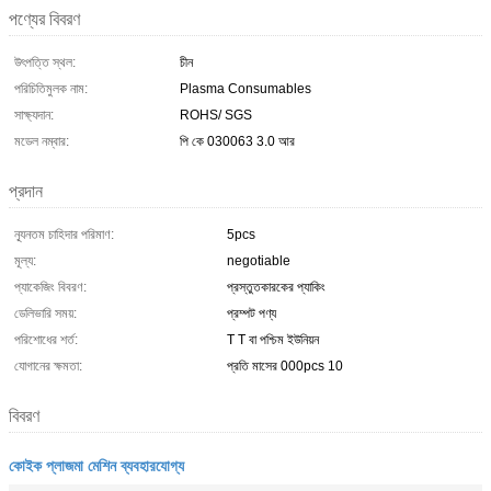
পণ্যের বিবরণ
উৎপত্তি স্থল:
চীন
পরিচিতিমুলক নাম:
Plasma Consumables
সাক্ষ্যদান:
ROHS/ SGS
মডেল নম্বার:
পি কে 030063 3.0 আর
প্রদান
ন্যূনতম চাহিদার পরিমাণ:
5pcs
মূল্য:
negotiable
প্যাকেজিং বিবরণ:
প্রস্তুতকারকের প্যাকিং
ডেলিভারি সময়:
প্রম্পট পণ্য
পরিশোধের শর্ত:
T T বা পশ্চিম ইউনিয়ন
যোগানের ক্ষমতা:
প্রতি মাসের 000pcs 10
বিবরণ
কোইক প্লাজমা মেশিন ব্যবহারযোগ্য