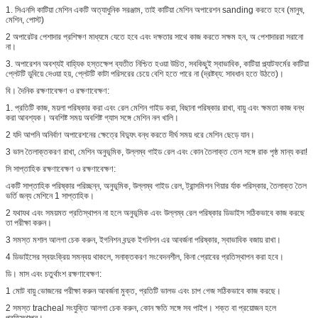
1. সিএনসি কাটিয়া মেশিন একটি অত্যাধুনিক সরঞ্জাম, তাই কাটিয়া মেশিন অপারেশন sanding করতে হবে (মানুষ,
মেশিন, পোস্ট)
2 অপারেটর পেশাদার প্রশিক্ষণ মাধ্যমে যেতে হবে এবং দক্ষতার সাথে কাজ করতে সক্ষম হন, অ পেশাদাররা সরানো
না।
3. অপারেশন অবশ্যই বাহ্যিক হস্তক্ষেপ ব্যতীত নিশ্চিত হওয়া উচিত, সবকিছুই স্বাভাবিক, কাটিয়া প্ল্যাটফর্মের কাটিয়া
প্লেটটি ডুবিয়ে দেওয়া হয়, প্লেটটি কাটা পরিসরের চেয়ে বেশি হতে পারে না (দ্রষ্টব্য: সাবধান হতে উঠতে)।
বি। দৈনিক রক্ষণাবেক্ষণ ও রক্ষণাবেক্ষণ:
1. প্রতিটি কাজ, ময়লা পরিষ্কার করা এবং রেল মেশিন গাইড করা, বিছানা পরিষ্কার রাখা, বায়ু এবং ক্ষমতা কাজ বন্ধ
করা আবশ্যক। অবশিষ্ট সময় অবশিষ্ট গ্যাস সঙ্গে মেশিন নল খালি।
2 যদি আপনি অনির্বাণ অপারেশনের ক্ষেত্রে বিদ্যুৎ বন্ধ করতে দীর্ঘ সময় ধরে মেশিন ছেড়ে যান।
3 ভাল তৈলাক্তকরণ রাখা, মেশিন অনুভূমিক, উল্লম্ব গাইড রেল এবং কোন তৈলাক্ত তেল সঙ্গে রাক পৃষ্ঠ মান্য করা!
সি সাপ্তাহিক রক্ষণাবেক্ষণ ও রক্ষণাবেক্ষণ:
একটি সাপ্তাহিক পরিষ্কার পরিচ্ছন্ন, অনুভূমিক, উল্লম্ব গাইড রেল, ট্রান্সমিশন গিয়ার র্যাক পরিস্কার, তৈলাক্ত তৈল
ভর্তি জন্য মেশিনে 1 সাপ্তাহিক।
2 যথাযথ এবং সময়মত প্রতিস্থাপন না হলে অনুভূমিক এবং উল্লম্ব রেল পরিষ্কার ডিভাইস সঠিকভাবে কাজ করছে
তা পরীক্ষা করুন।
3 সমস্ত মশাল আলগা চেক করুন, ইগনিশন বন্দুক ইগনিশন এর আবর্জনা পরিষ্কার, স্বাভাবিক বজায় রাখা।
4 ডিভাইসের স্বয়ংক্রিয় সমন্বয় থাকলে, সনাক্তকরণ সংবেদনশীল, কিনা প্রোবের প্রতিস্থাপন করা হবে।
ডি। মাস এবং চতুর্থাংশ রক্ষণাবেক্ষণ:
1 মোট বায়ু ভোজনের পরীক্ষা করুন আবর্জনা মুক্ত, প্রতিটি ভালভ এবং চাপ গেজ সঠিকভাবে কাজ করছে।
2 সমস্ত tracheal সংযুক্তি আলগা চেক করুন, কোন ক্ষতি সঙ্গে সব পাইপ। শক্ত বা প্রয়োজন হলে
প্রতিস্থাপন।