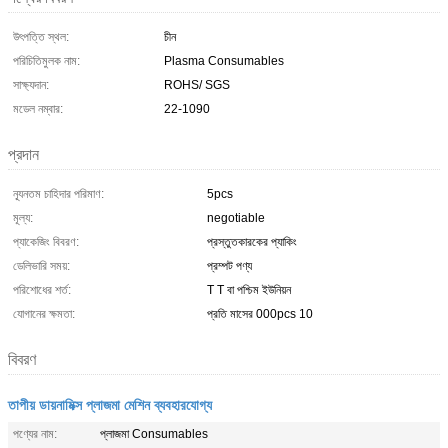
উৎপত্তি স্থল:
চীন
পরিচিতিমুলক নাম:
Plasma Consumables
সাক্ষ্যদান:
ROHS/ SGS
মডেল নম্বার:
22-1090
প্রদান
ন্যূনতম চাহিদার পরিমাণ:
5pcs
মূল্য:
negotiable
প্যাকেজিং বিবরণ:
প্রস্তুতকারকের প্যাকিং
ডেলিভারি সময়:
প্রম্পট পণ্য
পরিশোধের শর্ত:
T T বা পশ্চিম ইউনিয়ন
যোগানের ক্ষমতা:
প্রতি মাসের 000pcs 10
বিবরণ
তাপীয় ডায়নামিক্স প্লাজমা মেশিন ব্যবহারযোগ্য
পণ্যের নাম:
প্লাজমা Consumables