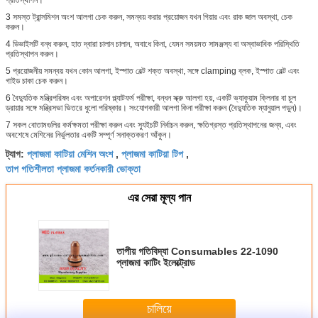
3 সমস্ত ট্রান্সমিশন অংশ আলগা চেক করুন, সমন্বয় করার প্রয়োজন যখন গিয়ার এবং রাক জাল অবস্থা, চেক
করুন।
4 ডিভাইসটি বন্ধ করুন, হাত দ্বারা চালান চালান, অবাধে কিনা, যেমন সময়মত সামঞ্জস্য বা অস্বাভাবিক পরিস্থিতি
প্রতিস্থাপন করুন।
5 প্রয়োজনীয় সমন্বয় যখন কোন আলগা, ইস্পাত বেল্ট শক্ত অবস্থা, সঙ্গে clamping ব্লক, ইস্পাত বেল্ট এবং
গাইড চাকা চেক করুন।
6 বৈদ্যুতিক মন্ত্রিপরিষদ এবং অপারেশন প্ল্যাটফর্ম পরীক্ষা, বন্ধন স্ক্রু আলগা হয়, একটি ভ্যাকুয়াম ক্লিনার বা চুল
ড্রায়ার সঙ্গে মন্ত্রিসভা ভিতরে ধুলো পরিষ্কার। সংযোগকারী আলগা কিনা পরীক্ষা করুন (বৈদ্যুতিক ম্যানুয়াল পড়ুন)।
7 সকল বোতামগুলির কর্মক্ষমতা পরীক্ষা করুন এবং স্যুইচটি নির্বাচন করুন, ক্ষতিগ্রস্ত প্রতিস্থাপনের জন্য, এবং
অবশেষে মেশিনের নির্ভুলতার একটি সম্পূর্ণ সনাক্তকরণ আঁকুন।
প্লাজমা কাটিয়া মেশিন অংশ
প্লাজমা কাটিয়া টিপ
ট্যাগ:
,
,
তাপ গতিশীলতা প্লাজমা কর্তনকারী ভোক্তা
এর সেরা মূল্য পান
তাপীয় গতিবিদ্যা Consumables 22-1090
প্লাজমা কাটিং ইলেক্ট্রোড
চালিয়ে