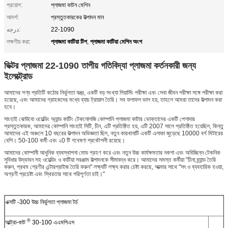
প্রয়োগ:
প্লাজমা কাটন মেশিন
আদর্শ:
প্রস্তুতকারকের উত্পাদন মান
درجه:
22-1090
প্লাজমা কাটিয়া টিপ
প্লাজমা কাটিয়া মেশিন অংশ
লক্ষণীয় করা:
,
ভিক্টর প্লাজমা 22-1090 তাপীয় গতিবিদ্যা প্লাজমা কর্তনকারী জন্য
ইলেক্ট্রোড
আমাদের পণ্য প্রতিটি কঠোর নির্ভুলতা যন্ত্র, একটি বড় সংখ্যা পিয়ার্সিং পরীক্ষা এবং সেবা জীবন পরীক্ষা সঙ্গে পরীক্ষা করা
হয়েছে, এবং আমাদের গ্রাহকদের মধ্যে ব্যাচ ট্রায়াল তৈরি। সব ফলাফল ভাল হয়, তাহলে আমরা তাদের উত্পাদন করা
হবে।
সাংহাই ঝোউবো ওয়েল্ডিং অ্যান্ড কাটিং টেকনোলজি কোম্পানি প্লাজমা কাটার ভোক্তাদের একটি পেশাদার
প্রস্তুতকারক, আমাদের কোম্পানি সাংহাই সিটি, চীন, এটি প্রতিষ্ঠিত হয়, এটি 2007 সালে প্রতিষ্ঠিত হয়েছিল, কিন্তু
আমাদের এই অঞ্চলে 10 বছরের উত্পাদন অভিজ্ঞতা ছিল, নতুন কারখানাটি একটি এলাকা জুড়েছে 10000 বর্গ মিটারের
বেশি। 50-100 কর্মী এবং ২0 টি গবেষণা প্রকৌশলী রয়েছে।
আমাদের কোম্পানী আধুনিক ব্যবস্থাপনা মোড গ্রহণ করে এবং নতুন উচ্চ কার্যক্ষমতার নকশা এবং অবিচ্ছিন্ন টেকনিক
সুবিধার উদ্ভাবন সহ ওয়েল্ডিং ও কাটিয়া সরঞ্জাম উত্পাদনকে সীমাবদ্ধ করে। আমাদের সমস্ত কর্মীরা "চীনা ব্র্যান্ড তৈরি
করুন, প্রথম শ্রেণীর এন্টারপ্রাইজ তৈরি করুন" লক্ষ্যটি লক্ষ্য করার চেষ্টা করছে, আত্মার সাথে "সৎ ও ব্যবহারিক হওয়া,
অগ্রণী প্রচেষ্টা এবং স্থিরতার সাথে পরিপূর্ণতা চাই।"
এক্সটি -300 উচ্চ নির্ভুলতা প্লাজমা টর্চ
®
আল্ট্রা-কাট
30-100 এএমপিএস